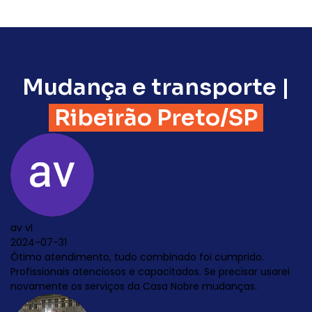
Mudança e transporte |
Ribeirão Preto/SP
binado foi cumprido.
citados. Se precisar usarei
sa Nobre mudanças.