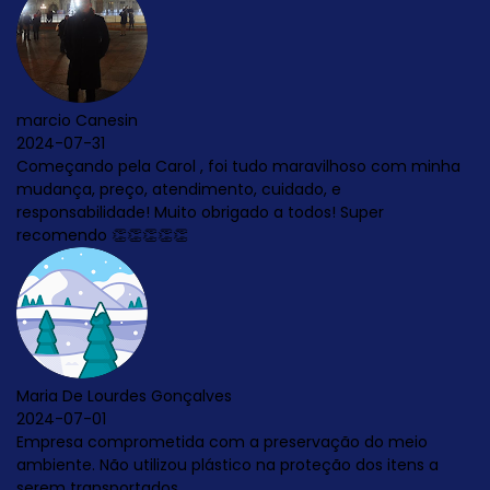
udo maravilhoso com minha
 cuidado, e
do a todos! Super
 preservação do meio
o na proteção dos itens a