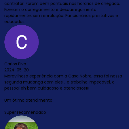
s nos horários de chegada.
escarregamento
uncionários prestativos e
 Casa Nobre, essa foi nossa
e trabalho impecável, o
enciosos!!!