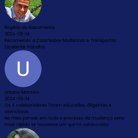
ncas e Transportes.
ados, diligentes e
ocesso da mudança seria
uinto coloborador