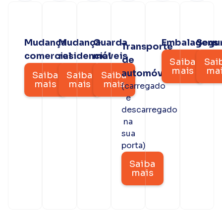
Mudança
Mudança
Guarda
Embalagens
Segu
Transporte
comercial
residencial
móveis
de
Saiba
Sai
mais
ma
automóveis
Saiba
Saiba
Saiba
mais
mais
mais
(carregado
e
descarregado
na
sua
porta)
Saiba
mais